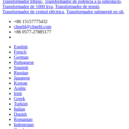
Transformador trifàsic
,
Transformador de potència a la subestació
,
Transformador de 1000 kva
,
Transformador de tensió
,
Transformador de central elèctrica
,
Transformador submergit en oli
,
+86 15157775432
chnebl@chnebl.com
+86 0577-27885177
English
French
German
Portuguese
Spanish
Russian
Japanese
Korean
Arabic
Irish
Greek
Turkish
Italian
Danish
Romanian
Indonesian