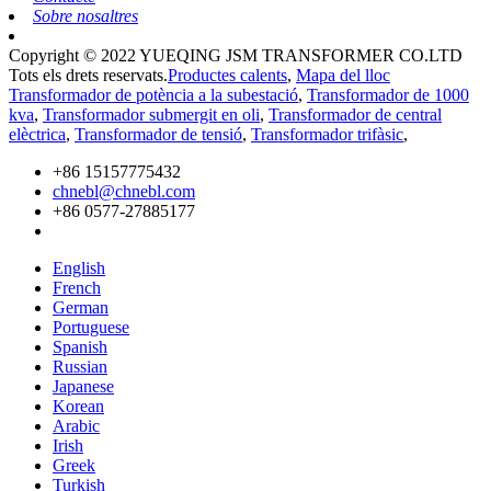
Sobre nosaltres
Copyright © 2022 YUEQING JSM TRANSFORMER CO.LTD
Tots els drets reservats.
Productes calents
,
Mapa del lloc
Transformador de potència a la subestació
,
Transformador de 1000
kva
,
Transformador submergit en oli
,
Transformador de central
elèctrica
,
Transformador de tensió
,
Transformador trifàsic
,
+86 15157775432
chnebl@chnebl.com
+86 0577-27885177
English
French
German
Portuguese
Spanish
Russian
Japanese
Korean
Arabic
Irish
Greek
Turkish